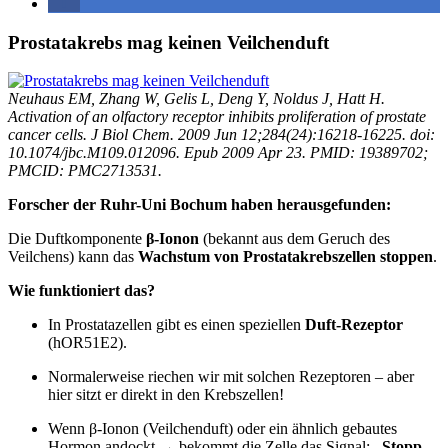
Prostatakrebs mag keinen Veilchenduft
Neuhaus EM, Zhang W, Gelis L, Deng Y, Noldus J, Hatt H.
Activation of an olfactory receptor inhibits proliferation of prostate
cancer cells. J Biol Chem. 2009 Jun 12;284(24):16218-16225. doi:
10.1074/jbc.M109.012096. Epub 2009 Apr 23. PMID: 19389702;
PMCID: PMC2713531.
Forscher der Ruhr-Uni Bochum haben herausgefunden:
Die Duftkomponente
β-Ionon
(bekannt aus dem Geruch des
Veilchens) kann das
Wachstum von Prostatakrebszellen stoppen
.
Wie funktioniert das?
In Prostatazellen gibt es einen speziellen
Duft-Rezeptor
(hOR51E2).
Normalerweise riechen wir mit solchen Rezeptoren – aber
hier sitzt er direkt in den Krebszellen!
Wenn β-Ionon (Veilchenduft) oder ein ähnlich gebautes
Hormon andockt → bekommt die Zelle das Signal:
„Stopp,