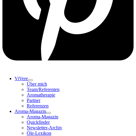
ViVere
Über mich
Team/Referenten
Aromatherapie
Partner
Referenzen
Aroma-Magazin
Aroma-Magazin
Quickfinder
Newsletter-Archiv
Öle-Lexikon