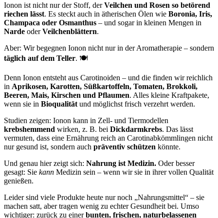
Ionon ist nicht nur der Stoff, der
Veilchen und Rosen so betörend
riechen lässt
. Es steckt auch in ätherischen Ölen wie
Boronia, Iris,
Champaca oder Osmanthus
– und sogar in kleinen Mengen in
Narde
oder
Veilchenblättern
.
Aber: Wir begegnen Ionon nicht nur in der Aromatherapie – sondern
täglich auf dem Teller
. 🍽️
Denn Ionon entsteht aus Carotinoiden – und die finden wir reichlich
in
Aprikosen, Karotten, Süßkartoffeln, Tomaten, Brokkoli,
Beeren, Mais, Kirschen und Pflaumen
. Alles kleine Kraftpakete,
wenn sie in
Bioqualität
und möglichst frisch verzehrt werden.
Studien zeigen: Ionon kann in Zell- und Tiermodellen
krebshemmend
wirken, z. B. bei
Dickdarmkrebs
. Das lässt
vermuten, dass eine Ernährung reich an Carotinabkömmlingen nicht
nur gesund ist, sondern auch
präventiv schützen
könnte.
Und genau hier zeigt sich:
Nahrung ist Medizin.
Oder besser
gesagt: Sie
kann
Medizin sein – wenn wir sie in ihrer vollen Qualität
genießen.
Leider sind viele Produkte heute nur noch „Nahrungsmittel“ – sie
machen satt, aber tragen wenig zu echter Gesundheit bei. Umso
wichtiger: zurück zu einer
bunten, frischen, naturbelassenen