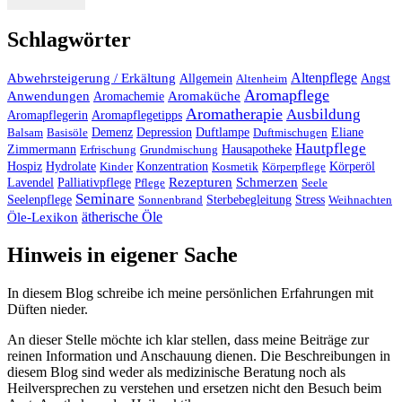
Schlagwörter
Altenpflege
Abwehrsteigerung / Erkältung
Angst
Allgemein
Altenheim
Aromapflege
Anwendungen
Aromaküche
Aromachemie
Aromatherapie
Ausbildung
Aromapflegerin
Aromapflegetipps
Duftlampe
Balsam
Basisöle
Demenz
Depression
Duftmischugen
Eliane
Hautpflege
Hausapotheke
Zimmermann
Erfrischung
Grundmischung
Hospiz
Hydrolate
Kinder
Konzentration
Kosmetik
Körperpflege
Körperöl
Palliativpflege
Rezepturen
Schmerzen
Lavendel
Pflege
Seele
Seminare
Stress
Seelenpflege
Sonnenbrand
Sterbebegleitung
Weihnachten
ätherische Öle
Öle-Lexikon
Hinweis in eigener Sache
In diesem Blog schreibe ich meine persönlichen Erfahrungen mit
Düften nieder.
An dieser Stelle möchte ich klar stellen, dass meine Beiträge zur
reinen Information und Anschauung dienen. Die Beschreibungen in
diesem Blog sind weder als medizinische Beratung noch als
Heilversprechen zu verstehen und ersetzen nicht den Besuch beim