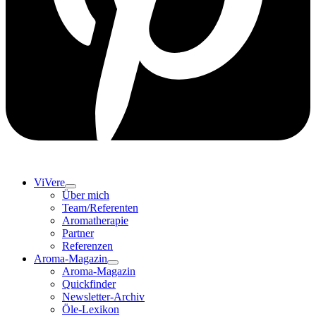
ViVere
Über mich
Team/Referenten
Aromatherapie
Partner
Referenzen
Aroma-Magazin
Aroma-Magazin
Quickfinder
Newsletter-Archiv
Öle-Lexikon