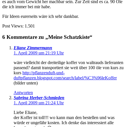
es auch vom Gewicht her machbar sein. Zur Zeit sind es ca. 90 Öle
die ich immer bei mir habe.
Für Ideen eurerseits wäre ich sehr dankbar.
Post Views:
1.501
6 Kommentare zu „Meine Schatzkiste“
Eliane Zimmermann
1. April 2009 um 21:19 Uhr
wäre vielleicht der dreiteilige koffer von waltrauds lieferanten
passend? damit transportiert sie weit über 100 öle von kurs zu
kurs
http://pflanzenduft-und-
duftpflanzen.blogspot.com/search/label/%C3%96leKoffer
(bilder unten)
Antworten
Sabrina Herber-Schmieden
1. April 2009 um 21:24 Uhr
Liebe Eliane,
der Koffer ist toll!!! wo kann man den bestellen und was
würde er ungefähr kosten. Ich denke das interessiert alle