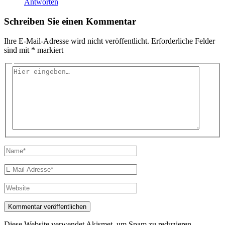
Antworten
Schreiben Sie einen Kommentar
Ihre E-Mail-Adresse wird nicht veröffentlicht.
Erforderliche Felder
sind mit
*
markiert
Hier
eingeben…
Name*
E-
Mail-
Adresse*
Website
Diese Website verwendet Akismet, um Spam zu reduzieren.