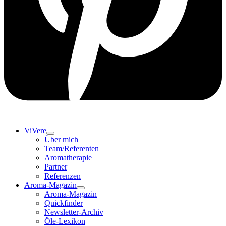
ViVere
Über mich
Team/Referenten
Aromatherapie
Partner
Referenzen
Aroma-Magazin
Aroma-Magazin
Quickfinder
Newsletter-Archiv
Öle-Lexikon