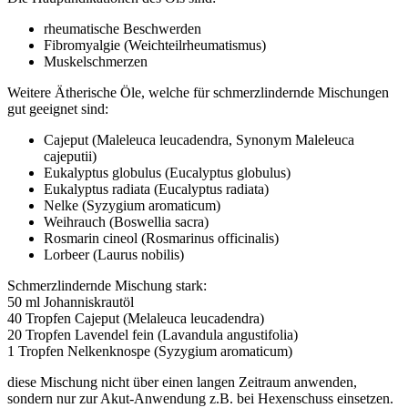
rheumatische Beschwerden
Fibromyalgie (Weichteilrheumatismus)
Muskelschmerzen
Weitere Ätherische Öle, welche für schmerzlindernde Mischungen
gut geeignet sind:
Cajeput (Maleleuca leucadendra, Synonym Maleleuca
cajeputii)
Eukalyptus globulus (Eucalyptus globulus)
Eukalyptus radiata (Eucalyptus radiata)
Nelke (Syzygium aromaticum)
Weihrauch (Boswellia sacra)
Rosmarin cineol (Rosmarinus officinalis)
Lorbeer (Laurus nobilis)
Schmerzlindernde Mischung stark:
50 ml Johanniskrautöl
40 Tropfen Cajeput (Melaleuca leucadendra)
20 Tropfen Lavendel fein (Lavandula angustifolia)
1 Tropfen Nelkenknospe (Syzygium aromaticum)
diese Mischung nicht über einen langen Zeitraum anwenden,
sondern nur zur Akut-Anwendung z.B. bei Hexenschuss einsetzen.