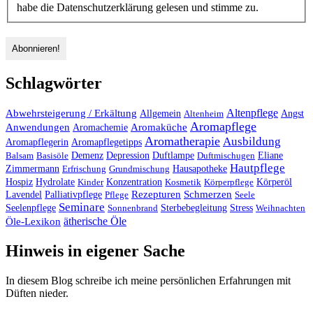
habe die Datenschutzerklärung gelesen und stimme zu.
Schlagwörter
Altenpflege
Abwehrsteigerung / Erkältung
Angst
Allgemein
Altenheim
Aromapflege
Anwendungen
Aromaküche
Aromachemie
Aromatherapie
Ausbildung
Aromapflegerin
Aromapflegetipps
Duftlampe
Balsam
Basisöle
Demenz
Depression
Duftmischugen
Eliane
Hautpflege
Hausapotheke
Zimmermann
Erfrischung
Grundmischung
Hospiz
Hydrolate
Kinder
Konzentration
Kosmetik
Körperpflege
Körperöl
Palliativpflege
Rezepturen
Schmerzen
Lavendel
Pflege
Seele
Seminare
Stress
Seelenpflege
Sonnenbrand
Sterbebegleitung
Weihnachten
ätherische Öle
Öle-Lexikon
Hinweis in eigener Sache
In diesem Blog schreibe ich meine persönlichen Erfahrungen mit
Düften nieder.