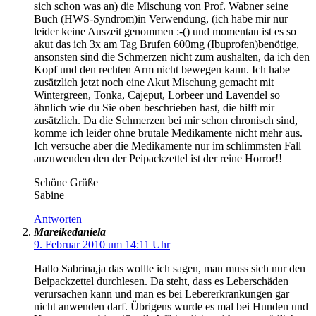
sich schon was an) die Mischung von Prof. Wabner seine
Buch (HWS-Syndrom)in Verwendung, (ich habe mir nur
leider keine Auszeit genommen :-() und momentan ist es so
akut das ich 3x am Tag Brufen 600mg (Ibuprofen)benötige,
ansonsten sind die Schmerzen nicht zum aushalten, da ich den
Kopf und den rechten Arm nicht bewegen kann. Ich habe
zusätzlich jetzt noch eine Akut Mischung gemacht mit
Wintergreen, Tonka, Cajeput, Lorbeer und Lavendel so
ähnlich wie du Sie oben beschrieben hast, die hilft mir
zusätzlich. Da die Schmerzen bei mir schon chronisch sind,
komme ich leider ohne brutale Medikamente nicht mehr aus.
Ich versuche aber die Medikamente nur im schlimmsten Fall
anzuwenden den der Peipackzettel ist der reine Horror!!
Schöne Grüße
Sabine
Antworten
Mareikedaniela
9. Februar 2010 um 14:11 Uhr
Hallo Sabrina,ja das wollte ich sagen, man muss sich nur den
Beipackzettel durchlesen. Da steht, dass es Leberschäden
verursachen kann und man es bei Lebererkrankungen gar
nicht anwenden darf. Übrigens wurde es mal bei Hunden und