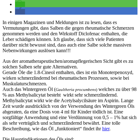
In einigen Magazinen und Meldungen ist zu lesen, dass es
Vermutungen gibt, dass Salben die gegen rheumatische Schmerzen
genommen werden und den Wirkstoff Diclofenac enthalten, die
Leber schädigen können. Ich glaube, dass sich viele Patienten
darüber nicht bewusst sind, dass auch eine Salbe solche massiven
Nebenwirkungen auslösen kann!!!
Aus der aromatherapeutischen/aromapflegerischen Sicht gibt es zu
solchen Salben sehr gute Alternativen.
Gerade Öle die 1.8-Cineol enthalten, dies ist ein Monoterpenoxyd,
wirken schmerzlindernd bei rheumatischen Prozessen, sowie bei
Muskulaturschmerzen.
Auch das Wintergreen Öl (
welches zu über 98
Gaultheria procumbens
)
% aus Methylsalicytat besteht wirkt sehr schmerzlindernd.
Methylsalicytat wirkt wie die Acetylsalycilsäure im Aspirin. Lange
Zeit wurde ausdrücklich von der Verwendung des Wintergreen Öls
abgeraten, da eine Dosis von 4 ml für Kinder tödlich ist. Eine
sorgfältige Anwendung und eine Verdünnung von 0,5 – 1% hat sich
als sehr verträglich und schmerzlindernd bewährt. Eine tolle
Beschreibung, wie das Öl „funktioniert“ findet ihr
hier
.
Die Hauptindikationen des Öls sind: