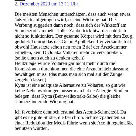
2. Dezember 2023 um 13:11 Uhr
Die meisten Menschen unterschätzen, dass auch wenn etwas
äußerlich aufgetragen wird, es eine Wirkung hat. Die
Werbung suggeriert dann noch, dass sich der Wirkstoff am
Schmerzort sammelt – toller Zaubertrick btw. der natürlich
nicht so funktioniert. Der gesamte Körper wird mit dem Zeug
geflutet. Traurig das das Gel in Apotheken frei verkäuflich ist,
obwohl Hausärzte schon nen roten Brief der Ärztekammer
erhielten, kein Diclo aka Voltaren mehr zu verschreiben.
(sollte einem auch zu denken geben)
Heutzutage würde Voltaren gar nicht mehr durch die
Komissionen durchkommen die eine Arzneimittelzulassung
bewältigen muss. (das muss man sich mal auf der Zunge
zergehen lassen)
Kytta ist eine adäquate Alternative zu Voltaren, so gut wie
keine Nebenwirkungen ausser man hat ne Allergie. Studien
belegen, dass Kytta (Beinwellextrakt-Salbe) die gleiche
schmerzlindernde Wirkung hat.
Ich favorisiere dennoch erstmal das Aconit-Schmerzöl. Da
gibt es ne gute Studie, die bei chron. Schmerzpatienten zu
einer Reduktion der Medis führte wenn sie Aconit regelmäßig
benutzen würden.