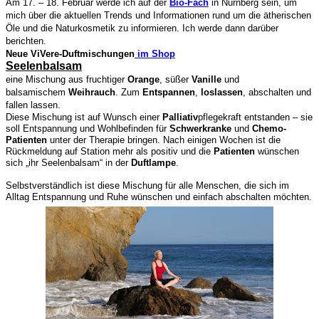
Am 17. – 18. Februar werde ich auf der
Bio-Fach
in Nürnberg sein, um
mich über die aktuellen Trends und Informationen rund um die ätherischen
Öle und die Naturkosmetik zu informieren. Ich werde dann darüber
berichten.
Neue ViVere-Duftmischungen
im Shop
Seelenbalsam
eine Mischung aus fruchtiger
Orange
, süßer
Vanille
und
balsamischem
Weihrauch
. Zum
Entspannen
,
loslassen
, abschalten und
fallen lassen.
Diese Mischung ist auf Wunsch einer
Palliativ
pflegekraft entstanden – sie
soll Entspannung und Wohlbefinden für
Schwerkranke
und
Chemo-
Patienten
unter der Therapie bringen. Nach einigen Wochen ist die
Rückmeldung auf Station mehr als positiv und die
Patienten
wünschen
sich „ihr Seelenbalsam“ in der
Duftlampe
.
Selbstverständlich ist diese Mischung für alle Menschen, die sich im
Alltag Entspannung und Ruhe wünschen und einfach abschalten möchten.