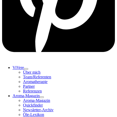
ViVere
Über mich
Team/Referenten
Aromatherapie
Partner
Referenzen
Aroma-Magazin
Aroma-Magazin
Quickfinder
Newsletter-Archiv
Öle-Lexikon