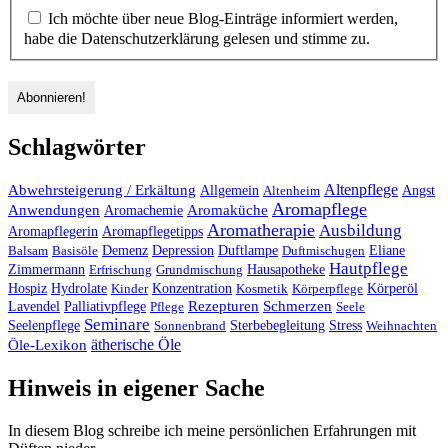
Ich möchte über neue Blog-Einträge informiert werden,
habe die Datenschutzerklärung gelesen und stimme zu.
Schlagwörter
Altenpflege
Abwehrsteigerung / Erkältung
Angst
Allgemein
Altenheim
Aromapflege
Anwendungen
Aromaküche
Aromachemie
Aromatherapie
Ausbildung
Aromapflegerin
Aromapflegetipps
Duftlampe
Balsam
Basisöle
Demenz
Depression
Duftmischugen
Eliane
Hautpflege
Hausapotheke
Zimmermann
Erfrischung
Grundmischung
Hospiz
Hydrolate
Kinder
Konzentration
Kosmetik
Körperpflege
Körperöl
Palliativpflege
Rezepturen
Schmerzen
Lavendel
Pflege
Seele
Seminare
Stress
Seelenpflege
Sonnenbrand
Sterbebegleitung
Weihnachten
ätherische Öle
Öle-Lexikon
Hinweis in eigener Sache
In diesem Blog schreibe ich meine persönlichen Erfahrungen mit