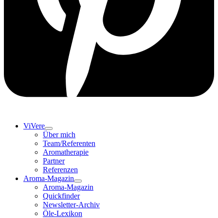
ViVere
Über mich
Team/Referenten
Aromatherapie
Partner
Referenzen
Aroma-Magazin
Aroma-Magazin
Quickfinder
Newsletter-Archiv
Öle-Lexikon