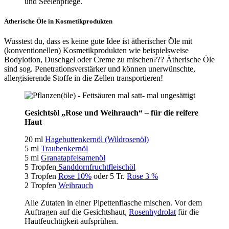
und Seelenpflege.
Ätherische Öle in Kosmetikprodukten
Wusstest du, dass es keine gute Idee ist ätherischer Öle mit
(konventionellen) Kosmetikprodukten wie beispielsweise
Bodylotion, Duschgel oder Creme zu mischen??? Ätherische Öle
sind sog. Penetrationsverstärker und können unerwünschte,
allergisierende Stoffe in die Zellen transportieren!
Gesichtsöl „Rose und Weihrauch“ – für die reifere
Haut
20 ml
Hagebuttenkernöl (Wildrosenöl)
5 ml
Traubenkernöl
5 ml
Granatapfelsamenöl
5 Tropfen
Sanddornfruchtfleischöl
3 Tropfen
Rose 10%
oder 5 Tr.
Rose 3 %
2 Tropfen
Weihrauch
Alle Zutaten in einer Pipettenflasche mischen. Vor dem
Auftragen auf die Gesichtshaut,
Rosenhydrolat
für die
Hautfeuchtigkeit aufsprühen.