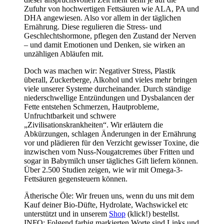
Zufuhr von hochwertigen Fettsäuren wie ALA, PA und
DHA angewiesen. Also vor allem in der täglichen
Ernährung. Diese regulieren die Stress- und
Geschlechtshormone, pflegen den Zustand der Nerven
– und damit Emotionen und Denken, sie wirken an
unzähligen Abläufen mit.
Doch was machen wir: Negativer Stress, Plastik
überall, Zuckerberge, Alkohol und vieles mehr bringen
viele unserer Systeme durcheinander. Durch ständige
niederschwellige Entzündungen und Dysbalancen der
Fette entstehen Schmerzen, Hautprobleme,
Unfruchtbarkeit und schwere
„Zivilisationskrankheiten“. Wir erläutern die
Abkürzungen, schlagen Änderungen in der Ernährung
vor und plädieren für den Verzicht gewisser Toxine, die
inzwischen vom Nuss-Nougatcremes über Fritten und
sogar in Babymilch unser tägliches Gift liefern können.
Über 2.500 Studien zeigen, wie wir mit Omega-3-
Fettsäuren gegensteuern können.
Ätherische Öle: Wir freuen uns, wenn du uns mit dem
Kauf deiner Bio-Düfte, Hydrolate, Wachswickel etc
unterstützt und in unserem
Shop
(klick!) bestellst.
INFO: Folgend farbig markierten Worte sind Links und