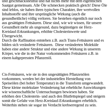
und geschmacksneutral und hat nichts mehr mit dem eigentlichen
Saatgut gemeinsam. Alle Öle schmecken praktisch gleich! Diese Öle
sind leblos, sie haben ihren typischen Charakter, ihre wertvollen
Inhaltsstoffe und ihre ursprüngliche Wirkung (auch die
gesundheitliche) völlig verloren. Sie bestehen eigentlich nur noch
aus gesättigten Fettsäuren. Diese sind, wie wir wissen, für unsere
Gesundheit mehr als ungesund, dazu begünstigen sie Herz-
Kreislauf-Erkrankungen, erhöhte Cholesterinwerte und
Übergewicht.
Durch die Raffination entstehen z.B. auch Trans-Fettsäuren und es
bilden sich veränderte Fettsäuren. Diese veränderten Moleküle
haben eine andere Struktur und eine andere Wirkung in unserem
Körper, wie die in der Natur vorkommenden Fettsäuren z.B. in
einem kaltgepressten Pflanzenöl.
Cis-Fettsäuren, wie sie in den ungesättigten Pflanzenölen
vorkommen, werden bei der industriellen Herstellung von
Speiseölen (bei hoher Temperatur) in die Transform umgewandelt.
Diese kleine molekulare Veränderung hat erhebliche Auswirkungen
wie wissenschaftliche Untersuchungen bewiesen haben. Sie
erhöhen den Cholesterin- und auch den Blutfettspiegel und steigern
somit die Gefahr von Herz-Kreislauf-Erkrankungen erheblich.
Weiterhin stehen sie sogar im Verdacht krebserregend zu sein.