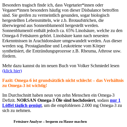
Besonders tragisch finde ich, dass Vegetarier*innen oder
Veganer*innen besonders häufig von dieser Disbalance betroffen
sind. Sie greifen zu vermeintlich gesunden, sogar biologisch
hergestellten Lebensmitteln, wie z.b. Brotaufstrichen, die
überwiegend aus Sonnenblumenöl hergestellt werden.
Sonnenblumenöl enthält jedoch ca. 65% Linolsäure, welche zu den
Omega-6 Fettsäuren gehört. Linolsäure kann nach neuesten
Erkenntnissen in Arachidonsäure umgewandelt werden. Aus dieser
werden sog. Prostaglandine und Leukotriene vom Körper
synthetisiert, die Entzündungsprozesse z.B. Rheuma, Athrose usw.
fördern.
Mehr dazu kannst du im neuen Buch von Volker Schmiedel lesen
(klick hier)
Fazit: Omega-6 ist grundsätzlich nicht schlecht – das Verhältnis
zu Omega-3 ist wichtig!
Im Durchschnitt haben neun von zehn Menschen ein Omega-3
Defizit.
NORSAN Omega-3 Öle sind hochdosiert
, sodass
nur 1
Löffel täglich genügt
, um die empfohlenen 2.000 mg Omega-3 zu
sich zu nehmen.
Fettsäure Analyse – bequem zu Hause machen