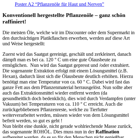
Poster A2 “Pflanzenöle für Haut und Nerven”
Konventionell hergestellte Pflanzenöle – ganz schön
raffiniert!
Die meisten Öle, welche wir im Discounter oder dem Supermarkt in
den durchsichtigen Platikflaschen erwerben, werden auf diese Art
und Weise hergestellt:
Zuerst wird das Saatgut gereinigt, geschält und zerkleinert, danach
dämpft man es bei ca. 120 ° C um eine gute Ölausbeute zu
ermöglichen. Nun wird das Saatgut gepresst und /oder extrahiert.
Die sogenannte Extraktion erfolgt mit einem Lösungsmittel (z.B.
Hexan), dadurch lässt sich die Ölausbeute deutlich erhöhen. Hierzu
benötigt man eine Temperatur von ca. 60 ° C. Dabei wird fast das
ganze Fett aus dem Pflanzenmaterial herrausgelöst. Nun sollte aber
auch das Extraktionsmittel wieder entfernt werden (da
gesundheitlich doch bedenklich), dies wird durch Verdampfen (unter
Vakuum) bei Temperaturen von ca. 110 ° C erreicht. Auch die
zurückgebliebenen Pflanzenreste, welche zu Tierfutter
weiterverarbeitet werden, müssen wieder von dem Lösungsmittel
befreit werden, so gut es geht !
Nun bleibt eine dunkle, nicht gerade wohlriechende Masse zurück,
das sogenannte ROHÖL. Dies muss nun in der
Raffination
aufbereitet werden, da es so für den Menschen nicht genießbar