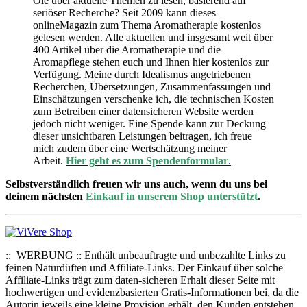
Öle über aktuelle Themen zu lesen, basierend auf
seriöser Recherche? Seit 2009 kann dieses
onlineMagazin zum Thema Aromatherapie kostenlos
gelesen werden. Alle aktuellen und insgesamt weit über
400 Artikel über die Aromatherapie und die
Aromapflege stehen euch und Ihnen hier kostenlos zur
Verfügung. Meine durch Idealismus angetriebenen
Recherchen, Übersetzungen, Zusammenfassungen und
Einschätzungen verschenke ich, die technischen Kosten
zum Betreiben einer datensicheren Website werden
jedoch nicht weniger. Eine Spende kann zur Deckung
dieser unsichtbaren Leistungen beitragen, ich freue
mich zudem über eine Wertschätzung meiner
Arbeit.
Hier geht es zum Spendenformular
.
Selbstverständlich freuen wir uns auch, wenn du uns bei
deinem nächsten
Einkauf in unserem Shop unterstützt
.
:: WERBUNG :: Enthält unbeauftragte und unbezahlte Links zu
feinen Naturdüften und Affiliate-Links. Der Einkauf über solche
Affiliate-Links trägt zum daten-sicheren Erhalt dieser Seite mit
hochwertigen und evidenzbasierten Gratis-Informationen bei, da die
Autorin jeweils eine kleine Provision erhält, den Kunden entstehen