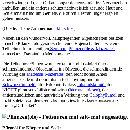
verschwinden. Ja, ein Öl kann sogar demenz-anfällige Nervenzellen
umhüllen und ein anderes schützt nachweislich gesunde Haut und
Schleimhaut rund um Gebiete, die durch Bestrahlungstherapien
gehen müssen.
(Quelle: Eliane Zimmermann
klick hier)
Neben all den wundervoll, hautpflegenden Eigenschaften besitzen
manche Pflanzenöle geradezu heilende Eigenschaften – wie eine
Teilnehmerin im heutigen
Seminar „Pflanzenöle & Mazerate“
anmerkte: „Das sind ja Medikamente!“
Die Teilnehmer*innen waren erstaunt und fasziniert über das
schmerzlindernde Oleocanthal im Olivenöl, die schmerzlindernde
Wirkung des
Mädesüß-Mazerates,
den recht hohen Anteil
ätherischer Öle und dem Inhaltsstoff Thymoquinol im
Schwarzkümmelöl,
der Erkenntnis, dass
Johanniskrautöl
doch
NICHT photosensibilisierend wirkt (
hier weiterlesen)
, der
antientzündlichen und antiviralen Wirkung von
Calophyllumöl
und
nicht zuletzt von den Geruchs- und Geschmackserlebnissen aus
ihrem „Duftpaket“.
Pflegeöl für Körper und Seele