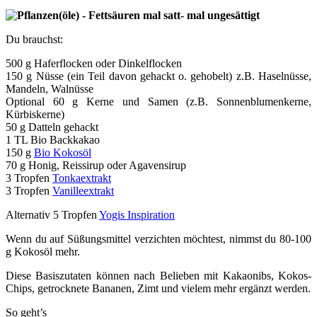
Du brauchst:
500 g Haferflocken oder Dinkelflocken
150 g Nüsse (ein Teil davon gehackt o. gehobelt) z.B. Haselnüsse,
Mandeln, Walnüsse
Optional 60 g Kerne und Samen (z.B. Sonnenblumenkerne,
Kürbiskerne)
50 g Datteln gehackt
1 TL Bio Backkakao
150 g
Bio Kokosöl
70 g Honig, Reissirup oder Agavensirup
3 Tropfen
Tonkaextrakt
3 Tropfen
Vanilleextrakt
Alternativ 5 Tropfen
Yogis Inspiration
Wenn du auf Süßungsmittel verzichten möchtest, nimmst du 80-100
g Kokosöl mehr.
Diese Basiszutaten können nach Belieben mit Kakaonibs, Kokos-
Chips, getrocknete Bananen, Zimt und vielem mehr ergänzt werden.
So geht’s