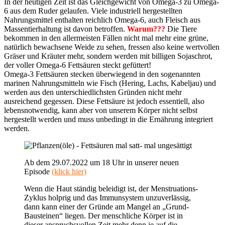
In der heutigen Zeit ist das Gleichgewicht von Omega-3 zu Omega-
6 aus dem Ruder gelaufen. Viele industriell hergestellten
Nahrungsmittel enthalten reichlich Omega-6, auch Fleisch aus
Massentierhaltung ist davon betroffen.
Warum???
Die Tiere
bekommen in den allermeisten Fällen nicht mal mehr eine grüne,
natürlich bewachsene Weide zu sehen, fressen also keine wertvollen
Gräser und Kräuter mehr, sondern werden mit billigen Sojaschrot,
der voller Omega-6 Fettsäuren steckt gefüttert!
Omega-3 Fettsäuren stecken überwiegend in den sogenannten
marinen Nahrungsmitteln wie Fisch (Hering, Lachs, Kabeljau) und
werden aus den unterschiedlichsten Gründen nicht mehr
ausreichend gegessen. Diese Fettsäure ist jedoch essentiell, also
lebensnotwendig, kann aber von unserem Körper nicht selbst
hergestellt werden und muss unbedingt in die Ernährung integriert
werden.
Ab dem 29.07.2022 um 18 Uhr in unserer neuen
Episode
(klick hier)
Wenn die Haut ständig beleidigt ist, der Menstruations-
Zyklus holprig und das Immunsystem unzuverlässig,
dann kann einer der Gründe am Mangel an „Grund-
Bausteinen“ liegen. Der menschliche Körper ist in
dieser anspruchsvollen Zeit mehr denn je auf die