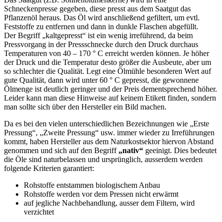
Schneckenpresse gegeben, diese presst aus dem Saatgut das
Pflanzenöl heraus. Das Öl wird anschließend gefiltert, um evtl.
Feststoffe zu entfernen und dann in dunkle Flaschen abgefüllt.
Der Begriff „kaltgepresst“ ist ein wenig irreführend, da beim
Pressvorgang in der Pressschnecke durch den Druck durchaus
Temperaturen von 40 – 170 ° C erreicht werden können. Je höher
der Druck und die Temperatur desto größer die Ausbeute, aber um
so schlechter die Qualität. Legt eine Ölmühle besonderen Wert auf
gute Qualität, dann wird unter 60 ° C gepresst, die gewonnene
Ölmenge ist deutlich geringer und der Preis dementsprechend höher.
Leider kann man diese Hinweise auf keinem Etikett finden, sondern
man sollte sich über den Hersteller ein Bild machen.
Da es bei den vielen unterschiedlichen Bezeichnungen wie „Erste
Pressung“, „Zweite Pressung“ usw. immer wieder zu Irreführungen
kommt, haben Hersteller aus dem Naturkostsektor hiervon Abstand
genommen und sich auf den Begriff
„nativ“
geeinigt. Dies bedeutet
die Öle sind naturbelassen und ursprünglich, ausserdem werden
folgende Kriterien garantiert:
Rohstoffe entstammen biologischem Anbau
Rohstoffe werden vor dem Pressen nicht erwärmt
auf jegliche Nachbehandlung, ausser dem Filtern, wird
verzichtet