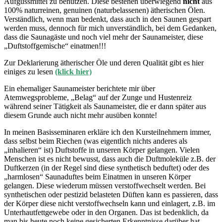
Aufgussmittel zu benutzen. Diese bestehen überwiegend
nicht
aus
100% naturreinen, genuinen (naturbelassenen) ätherischen Ölen.
Verständlich, wenn man bedenkt, dass auch in den Saunen gespart
werden muss, dennoch für mich unverständlich, bei dem Gedanken,
dass die Saunagäste und noch viel mehr der Saunameister, diese
„Duftstoffgemische“ einatmen!!!
Zur Deklarierung ätherischer Öle und deren Qualität gibt es hier
einiges zu lesen
(klick hier)
Ein ehemaliger Saunameister berichtete mir über
Atemwegsprobleme, „Belag“ auf der Zunge und Hustenreiz
während seiner Tätigkeit als Saunameister, die er dann später aus
diesem Grunde auch nicht mehr ausüben konnte!
In meinen Basisseminaren erkläre ich den Kursteilnehmern immer,
dass selbst beim Riechen (was eigentlich nichts anderes als
„inhalieren“ ist) Duftstoffe in unseren Körper gelangen. Vielen
Menschen ist es nicht bewusst, dass auch die Duftmoleküle z.B. der
Duftkerzen (in der Regel sind diese synthetisch beduftet) oder des
„harmlosen“ Saunaduftes beim Einatmen in unseren Körper
gelangen. Diese wiederum müssen verstoffwechselt werden. Bei
synthetischen oder pestizid belasteten Düften kann es passieren, dass
der Körper diese nicht verstoffwechseln kann und einlagert, z.B. im
Unterhautfettgewebe oder in den Organen. Das ist bedenklich, da
man bis heute noch keine gesicherten Erkenntnisse darüber hat,