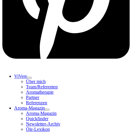
ViVere
Über mich
Team/Referenten
Aromatherapie
Partner
Referenzen
Aroma-Magazin
Aroma-Magazin
Quickfinder
Newsletter-Archiv
Öle-Lexikon