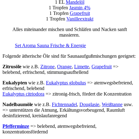
1 EL
Mandelöl
1 Tropfen
Jasmin 4%
1 Tropfen
Grapefruit
1 Tropfen
Vanilleextrakt
Alles miteinander mischen und Schläfen und Nacken sanft
massieren.
Set Aroma Sauna Frische & Energie
Folgende ätherische Öle sind für Saunaaufgußmischungen geeignet:
Zitrusöle
wie z.B.
Zitrone
,
Orange
,
Limette
,
Grapefruit
=>
belebend, erfrischend, stimmungsaufhellend
Eukalypten
wie z.B.
Eukalyptus globulus
=> atemwegsbefreiend,
erfrischend, belebend
Eukalyptus citriodora
=> zitronig-frisch, fördert die Konzentration
Nadelbaumöle
wie z.B.
Fichtennadel
,
Douglasie
,
Weißtanne
usw.
=> unterstützen die Atmung, Erkältungsvorbeugend, Raumluft
desinfizierend, kreislaufanregend
Pfefferminze
=> belebend, atemwegsbefreiend,
konzentrationsfördernd