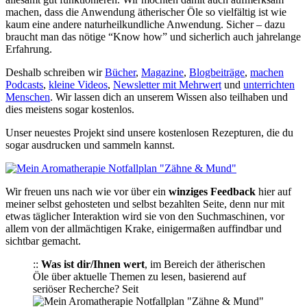
machen, dass die Anwendung ätherischer Öle so vielfältig ist wie
kaum eine andere naturheilkundliche Anwendung. Sicher – dazu
braucht man das nötige “Know how” und sicherlich auch jahrelange
Erfahrung.
Deshalb schreiben wir
Bücher
,
Magazine
,
Blogbeiträge
,
machen
Podcasts
,
kleine Videos
,
Newsletter mit Mehrwert
und
unterrichten
Menschen
. Wir lassen dich an unserem Wissen also teilhaben und
dies meistens sogar kostenlos.
Unser neuestes Projekt sind unsere kostenlosen Rezepturen, die du
sogar ausdrucken und sammeln kannst.
Wir freuen uns nach wie vor über ein
winziges Feedback
hier auf
meiner selbst gehosteten und selbst bezahlten Seite, denn nur mit
etwas täglicher Interaktion wird sie von den Suchmaschinen, vor
allem von der allmächtigen Krake, einigermaßen auffindbar und
sichtbar gemacht.
::
Was ist dir/Ihnen wert
, im Bereich der ätherischen
Öle über aktuelle Themen zu lesen, basierend auf
seriöser Recherche? Seit