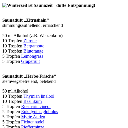
Saunaduft „Zitrushain“
stimmungsaufhellend, erfrischend
50 ml Alkohol (z.B. Weizenkorn)
10 Tropfen
Zitrone
10 Tropfen
Bergamotte
10 Tropfen
Blutorange
5 Tropfen
Lemongrass
5 Tropfen
Grapefruit
Saunaduft „Herbe-Frische“
atemwegsbefreiend, belebend
50 ml Alkohol
10 Tropfen
Thymian linalool
10 Tropfen
Basilikum
5 Tropfen
Rosmarin cineol
5 Tropfen
Eukalyptus globulus
5 Tropfen
Myrte Anden
5 Tropfen
Fichtennadel
3 Tropfen
Pfefferminze