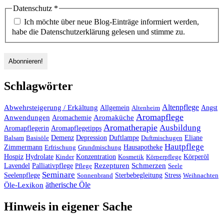
Datenschutz
*
Ich möchte über neue Blog-Einträge informiert werden,
habe die Datenschutzerklärung gelesen und stimme zu.
Schlagwörter
Altenpflege
Abwehrsteigerung / Erkältung
Angst
Allgemein
Altenheim
Aromapflege
Anwendungen
Aromaküche
Aromachemie
Aromatherapie
Ausbildung
Aromapflegerin
Aromapflegetipps
Duftlampe
Balsam
Basisöle
Demenz
Depression
Duftmischugen
Eliane
Hautpflege
Hausapotheke
Zimmermann
Erfrischung
Grundmischung
Hospiz
Hydrolate
Kinder
Konzentration
Kosmetik
Körperpflege
Körperöl
Palliativpflege
Rezepturen
Schmerzen
Lavendel
Pflege
Seele
Seminare
Stress
Seelenpflege
Sonnenbrand
Sterbebegleitung
Weihnachten
ätherische Öle
Öle-Lexikon
Hinweis in eigener Sache