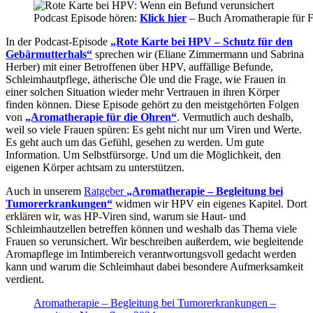
Podcast Episode hören:
Klick hier
– Buch Aromatherapie für 
In der Podcast-Episode
„Rote Karte bei HPV – Schutz für den
Gebärmutterhals“
sprechen wir (Eliane Zimmermann und Sabrina
Herber) mit einer Betroffenen über HPV, auffällige Befunde,
Schleimhautpflege, ätherische Öle und die Frage, wie Frauen in
einer solchen Situation wieder mehr Vertrauen in ihren Körper
finden können. Diese Episode gehört zu den meistgehörten Folgen
von
„Aromatherapie für die Ohren“
. Vermutlich auch deshalb,
weil so viele Frauen spüren: Es geht nicht nur um Viren und Werte.
Es geht auch um das Gefühl, gesehen zu werden. Um gute
Information. Um Selbstfürsorge. Und um die Möglichkeit, den
eigenen Körper achtsam zu unterstützen.
Auch in unserem
Ratgeber
„Aromatherapie – Begleitung bei
Tumorerkrankungen“
widmen wir HPV ein eigenes Kapitel. Dort
erklären wir, was HP-Viren sind, warum sie Haut- und
Schleimhautzellen betreffen können und weshalb das Thema viele
Frauen so verunsichert. Wir beschreiben außerdem, wie begleitende
Aromapflege im Intimbereich verantwortungsvoll gedacht werden
kann und warum die Schleimhaut dabei besondere Aufmerksamkeit
verdient.
Aromatherapie – Begleitung bei Tumorerkrankungen –