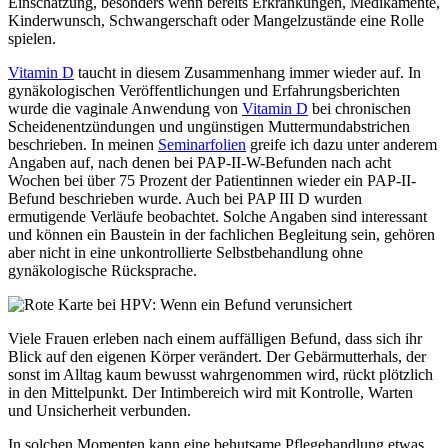
Einschätzung, besonders wenn bereits Erkrankungen, Medikamente,
Kinderwunsch, Schwangerschaft oder Mangelzustände eine Rolle
spielen.
Vitamin D
taucht in diesem Zusammenhang immer wieder auf. In
gynäkologischen Veröffentlichungen und Erfahrungsberichten
wurde die vaginale Anwendung von
Vitamin D
bei chronischen
Scheidenentzündungen und ungünstigen Muttermundabstrichen
beschrieben. In meinen
Seminarfolien
greife ich dazu unter anderem
Angaben auf, nach denen bei PAP-II-W-Befunden nach acht
Wochen bei über 75 Prozent der Patientinnen wieder ein PAP-II-
Befund beschrieben wurde. Auch bei PAP III D wurden
ermutigende Verläufe beobachtet. Solche Angaben sind interessant
und können ein Baustein in der fachlichen Begleitung sein, gehören
aber nicht in eine unkontrollierte Selbstbehandlung ohne
gynäkologische Rücksprache.
Viele Frauen erleben nach einem auffälligen Befund, dass sich ihr
Blick auf den eigenen Körper verändert. Der Gebärmutterhals, der
sonst im Alltag kaum bewusst wahrgenommen wird, rückt plötzlich
in den Mittelpunkt. Der Intimbereich wird mit Kontrolle, Warten
und Unsicherheit verbunden.
In solchen Momenten kann eine behutsame Pflegehandlung etwas