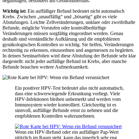
begünstigen, besonders am Gebärmutterhals.
Wichtig ist:
Ein auffälliger Befund bedeutet nicht automatisch
Krebs. Zwischen „unauffällig“ und „bösartig“ gibt es viele
Abstufungen. Leichte Zellveränderungen, unklare oder zweifelhafte
Befunde, mögliche Vorstufen oder kontrollbedürftige
Veränderungen müssen sorgfältig eingeordnet werden. Genau
deshalb sind verständliche Aufklärung und die empfohlenen
gynäkologischen Kontrollen so wichtig. Sie helfen, Veränderungen
rechtzeitig zu erkennen, einzuordnen und angemessen zu begleiten.
In deinen Seminarfolien wird diese Abstufung der Befunde sehr klar
dargestellt: nicht jeder auffällige Befund ist Krebs, aber manche
Befunde brauchen weitere Aufmerksamkeit.
Ein positiver HPV-Test bedeutet also nicht automatisch,
dass eine schwerwiegende Erkrankung vorliegt. Viele
HPV-Infektionen bleiben unbemerkt und werden vom
Immunsystem wieder kontrolliert. Gleichzeitig ist es
sinnvoll, auffällige Befunde ernst zu nehmen und die
empfohlenen Kontrollen wahrzunehmen.
Wenn ein HPV-Befund oder ein auffälliger Pap-Wert
plötzlich im Raum steht, kann das innerlich sehr eng