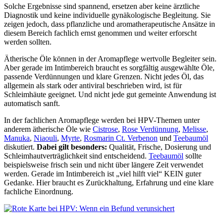
Solche Ergebnisse sind spannend, ersetzen aber keine ärztliche
Diagnostik und keine individuelle gynäkologische Begleitung. Sie
zeigen jedoch, dass pflanzliche und aromatherapeutische Ansätze in
diesem Bereich fachlich ernst genommen und weiter erforscht
werden sollten.
Ätherische Öle können in der Aromapflege wertvolle Begleiter sein.
Aber gerade im Intimbereich braucht es sorgfältig ausgewählte Öle,
passende Verdünnungen und klare Grenzen. Nicht jedes Öl, das
allgemein als stark oder antiviral beschrieben wird, ist für
Schleimhäute geeignet. Und nicht jede gut gemeinte Anwendung ist
automatisch sanft.
In der fachlichen Aromapflege werden bei HPV-Themen unter
anderem ätherische Öle wie
Cistrose
,
Rose Verdünnung
,
Melisse
,
Manuka
,
Niaouli
,
Myrte
,
Rosmarin Ct. Verbenon
und
Teebaumöl
diskutiert.
Dabei gilt besonders:
Qualität, Frische, Dosierung und
Schleimhautverträglichkeit sind entscheidend.
Teebaumöl
sollte
beispielsweise frisch sein und nicht über längere Zeit verwendet
werden. Gerade im Intimbereich ist „viel hilft viel“ KEIN guter
Gedanke. Hier braucht es Zurückhaltung, Erfahrung und eine klare
fachliche Einordnung.