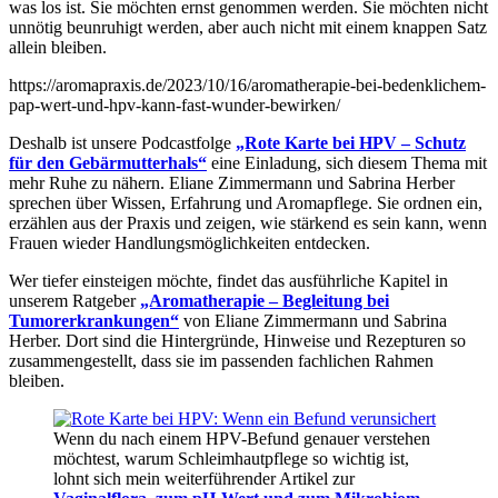
was los ist. Sie möchten ernst genommen werden. Sie möchten nicht
unnötig beunruhigt werden, aber auch nicht mit einem knappen Satz
allein bleiben.
https://aromapraxis.de/2023/10/16/aromatherapie-bei-bedenklichem-
pap-wert-und-hpv-kann-fast-wunder-bewirken/
Deshalb ist unsere Podcastfolge
„Rote Karte bei HPV – Schutz
für den Gebärmutterhals“
eine Einladung, sich diesem Thema mit
mehr Ruhe zu nähern. Eliane Zimmermann und Sabrina Herber
sprechen über Wissen, Erfahrung und Aromapflege. Sie ordnen ein,
erzählen aus der Praxis und zeigen, wie stärkend es sein kann, wenn
Frauen wieder Handlungsmöglichkeiten entdecken.
Wer tiefer einsteigen möchte, findet das ausführliche Kapitel in
unserem Ratgeber
„Aromatherapie – Begleitung bei
Tumorerkrankungen“
von Eliane Zimmermann und Sabrina
Herber. Dort sind die Hintergründe, Hinweise und Rezepturen so
zusammengestellt, dass sie im passenden fachlichen Rahmen
bleiben.
Wenn du nach einem HPV-Befund genauer verstehen
möchtest, warum Schleimhautpflege so wichtig ist,
lohnt sich mein weiterführender Artikel zur