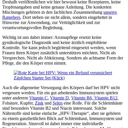
Deshalb veröffentlichen wir hier bewusst keine Rezepturen, keine
Tropfenangaben und keine genaue Anleitung. Die konkreten
Mischungen gehören in den fachlichen Zusammenhang
unseres
Ratgebers
. Dort stehen sie nicht allein, sondern eingebettet in
Hinweise zur Anwendung, zur Verträglichkeit und zur
verantwortungsvollen Begleitung.
Wichtig ist uns dabei immer: Aromapflege ersetzt keine
gynäkologische Diagnostik und keine ärztlich empfohlene
Kontrolle. Sie kann jedoch begleitend eingesetzt werden, wenn
Frauen ihren Körper zusätzlich unterstützen möchten. Nicht als
Versprechen. Nicht als Abkürzung. Sondern als achtsame Form der
Pflege, die den Körper ernst nimmt.
Zäpfchen Starter Set (Klick)
Auch die allgemeine Versorgung des Körpers darf bei HPV nicht
vergessen werden. Für ein gut arbeitendes Immunsystem spielen
unter anderem
Vitamin C
,
Vitamin D
,
Vitamin B6, Vitamin B12
,
Folsäure, Kupfer,
Zink
und
Selen
eine Rolle. Für die Schleimhäute
sind besonders Vitamin B2 und Niacin interessant. Solche
Nährstoffe sind keine einfache „HPV-Therapie“, aber sie gehören
zu einem ganzheitlichen Blick auf Schleimhaut, Immunsystem und
Regeneration. Sinnvoll ist dabei immer eine individuelle