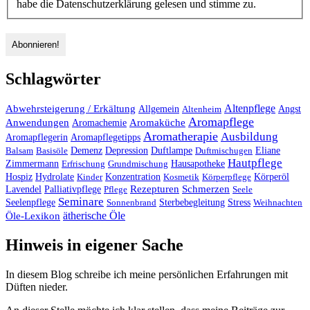
habe die Datenschutzerklärung gelesen und stimme zu.
Schlagwörter
Altenpflege
Abwehrsteigerung / Erkältung
Angst
Allgemein
Altenheim
Aromapflege
Anwendungen
Aromaküche
Aromachemie
Aromatherapie
Ausbildung
Aromapflegerin
Aromapflegetipps
Duftlampe
Balsam
Basisöle
Demenz
Depression
Duftmischugen
Eliane
Hautpflege
Hausapotheke
Zimmermann
Erfrischung
Grundmischung
Hospiz
Hydrolate
Kinder
Konzentration
Kosmetik
Körperpflege
Körperöl
Palliativpflege
Rezepturen
Schmerzen
Lavendel
Pflege
Seele
Seminare
Stress
Seelenpflege
Sonnenbrand
Sterbebegleitung
Weihnachten
ätherische Öle
Öle-Lexikon
Hinweis in eigener Sache
In diesem Blog schreibe ich meine persönlichen Erfahrungen mit
Düften nieder.