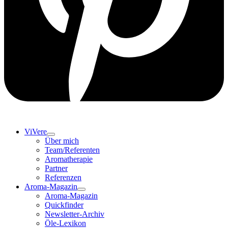
ViVere
Über mich
Team/Referenten
Aromatherapie
Partner
Referenzen
Aroma-Magazin
Aroma-Magazin
Quickfinder
Newsletter-Archiv
Öle-Lexikon