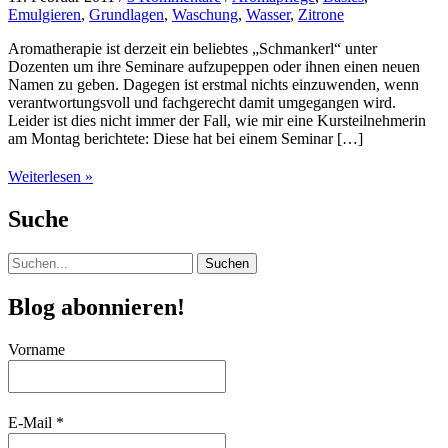
Emulgieren
,
Grundlagen
,
Waschung
,
Wasser
,
Zitrone
Aromatherapie ist derzeit ein beliebtes „Schmankerl“ unter
Dozenten um ihre Seminare aufzupeppen oder ihnen einen neuen
Namen zu geben. Dagegen ist erstmal nichts einzuwenden, wenn
verantwortungsvoll und fachgerecht damit umgegangen wird.
Leider ist dies nicht immer der Fall, wie mir eine Kursteilnehmerin
am Montag berichtete: Diese hat bei einem Seminar […]
Emulgieren
Weiterlesen »
und
andere
Suche
Basics…….
Suchen
nach:
Blog abonnieren!
Vorname
E-Mail
*