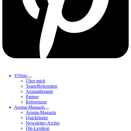
ViVere
Über mich
Team/Referenten
Aromatherapie
Partner
Referenzen
Aroma-Magazin
Aroma-Magazin
Quickfinder
Newsletter-Archiv
Öle-Lexikon