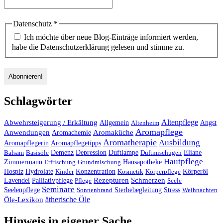
Datenschutz
*
Ich möchte über neue Blog-Einträge informiert werden,
habe die Datenschutzerklärung gelesen und stimme zu.
Schlagwörter
Altenpflege
Abwehrsteigerung / Erkältung
Angst
Allgemein
Altenheim
Aromapflege
Anwendungen
Aromaküche
Aromachemie
Aromatherapie
Ausbildung
Aromapflegerin
Aromapflegetipps
Duftlampe
Balsam
Basisöle
Demenz
Depression
Duftmischugen
Eliane
Hautpflege
Hausapotheke
Zimmermann
Erfrischung
Grundmischung
Hospiz
Hydrolate
Kinder
Konzentration
Kosmetik
Körperpflege
Körperöl
Palliativpflege
Rezepturen
Schmerzen
Lavendel
Pflege
Seele
Seminare
Stress
Seelenpflege
Sonnenbrand
Sterbebegleitung
Weihnachten
ätherische Öle
Öle-Lexikon
Hinweis in eigener Sache