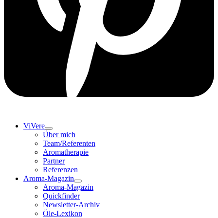
ViVere
Über mich
Team/Referenten
Aromatherapie
Partner
Referenzen
Aroma-Magazin
Aroma-Magazin
Quickfinder
Newsletter-Archiv
Öle-Lexikon