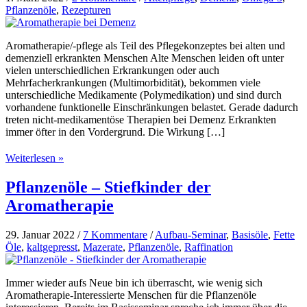
Pflanzenöle
,
Rezepturen
Aromatherapie/-pflege als Teil des Pflegekonzeptes bei alten und
demenziell erkrankten Menschen Alte Menschen leiden oft unter
vielen unterschiedlichen Erkrankungen oder auch
Mehrfacherkrankungen (Multimorbidität), bekommen viele
unterschiedliche Medikamente (Polymedikation) und sind durch
vorhandene funktionelle Einschränkungen belastet. Gerade dadurch
treten nicht-medikamentöse Therapien bei Demenz Erkrankten
immer öfter in den Vordergrund. Die Wirkung […]
Aromatherapie
Weiterlesen »
bei
Demenz
Pflanzenöle – Stiefkinder der
Aromatherapie
29. Januar 2022
/
7 Kommentare
/
Aufbau-Seminar
,
Basisöle
,
Fette
Öle
,
kaltgepresst
,
Mazerate
,
Pflanzenöle
,
Raffination
Immer wieder aufs Neue bin ich überrascht, wie wenig sich
Aromatherapie-Interessierte Menschen für die Pflanzenöle