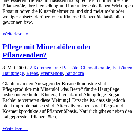
interessieren. Bereits im Basisseminar spreche ich immer über die
Pflanzenöle, ihre Herstellung und ihre unterschiedlichen Wirkungen.
Erstaunt hören die Kursteilnehmer zu und sind meist mehr oder
weniger entsetzt darüber, wie raffinierte Pflanzenöle tatsächlich
gewonnen bzw.
Pflanzenöle
Weiterlesen »
–
Stiefkinder
Pflege mit Mineralölen oder
der
Pflanzenölen?
Aromatherapie
8. Mai 2009
/
2 Kommentare
/
Basisöle
,
Chemotherapie
,
Fettsäuren
,
Hautpflege
,
Krebs
,
Pflanzenöle
,
Sanddorn
Glaubt man den Aussagen der Kosmetikindustrie sind
Pflegeprodukte mit Mineralöl „das Beste“ für die Hautpflege,
insbesondere in der Kinder-, Jugend- und Altenpflege. Sogar
Fachleute vertreten diese Meinung! Tatsache ist, dass sie jedoch
nicht unproblematisch sind. Alternativen dazu sind Pflege- und
Kosmetikprodukte auf Pflanzenölbasis. Natürlich gibt es neben den
kaltgepressten Pflanzenölen,
Pflege
Weiterlesen »
mit