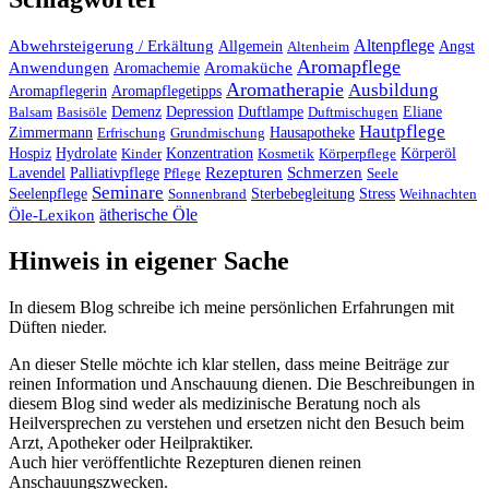
Altenpflege
Abwehrsteigerung / Erkältung
Angst
Allgemein
Altenheim
Aromapflege
Anwendungen
Aromaküche
Aromachemie
Aromatherapie
Ausbildung
Aromapflegerin
Aromapflegetipps
Duftlampe
Balsam
Basisöle
Demenz
Depression
Duftmischugen
Eliane
Hautpflege
Hausapotheke
Zimmermann
Erfrischung
Grundmischung
Hospiz
Hydrolate
Kinder
Konzentration
Kosmetik
Körperpflege
Körperöl
Palliativpflege
Rezepturen
Schmerzen
Lavendel
Pflege
Seele
Seminare
Stress
Seelenpflege
Sonnenbrand
Sterbebegleitung
Weihnachten
ätherische Öle
Öle-Lexikon
Hinweis in eigener Sache
In diesem Blog schreibe ich meine persönlichen Erfahrungen mit
Düften nieder.
An dieser Stelle möchte ich klar stellen, dass meine Beiträge zur
reinen Information und Anschauung dienen. Die Beschreibungen in
diesem Blog sind weder als medizinische Beratung noch als
Heilversprechen zu verstehen und ersetzen nicht den Besuch beim
Arzt, Apotheker oder Heilpraktiker.
Auch hier veröffentlichte Rezepturen dienen reinen
Anschauungszwecken.