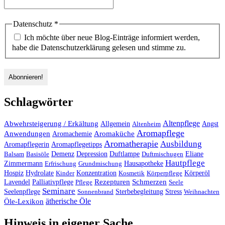
Datenschutz
*
Ich möchte über neue Blog-Einträge informiert werden,
habe die Datenschutzerklärung gelesen und stimme zu.
Schlagwörter
Altenpflege
Abwehrsteigerung / Erkältung
Angst
Allgemein
Altenheim
Aromapflege
Anwendungen
Aromaküche
Aromachemie
Aromatherapie
Ausbildung
Aromapflegerin
Aromapflegetipps
Duftlampe
Balsam
Basisöle
Demenz
Depression
Duftmischugen
Eliane
Hautpflege
Hausapotheke
Zimmermann
Erfrischung
Grundmischung
Hospiz
Hydrolate
Kinder
Konzentration
Kosmetik
Körperpflege
Körperöl
Palliativpflege
Rezepturen
Schmerzen
Lavendel
Pflege
Seele
Seminare
Stress
Seelenpflege
Sonnenbrand
Sterbebegleitung
Weihnachten
ätherische Öle
Öle-Lexikon
Hinweis in eigener Sache