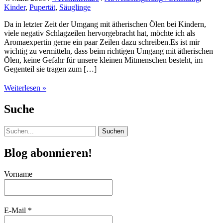
Kinder
,
Pupertät
,
Säuglinge
Da in letzter Zeit der Umgang mit ätherischen Ölen bei Kindern,
viele negativ Schlagzeilen hervorgebracht hat, möchte ich als
Aromaexpertin gerne ein paar Zeilen dazu schreiben.Es ist mir
wichtig zu vermitteln, dass beim richtigen Umgang mit ätherischen
Ölen, keine Gefahr für unsere kleinen Mitmenschen besteht, im
Gegenteil sie tragen zum […]
Düfte
Weiterlesen »
für
kleine
Suche
Nasen
Suchen
nach:
Blog abonnieren!
Vorname
E-Mail
*