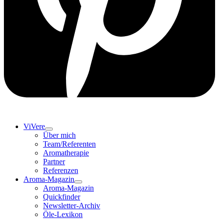
ViVere
Über mich
Team/Referenten
Aromatherapie
Partner
Referenzen
Aroma-Magazin
Aroma-Magazin
Quickfinder
Newsletter-Archiv
Öle-Lexikon