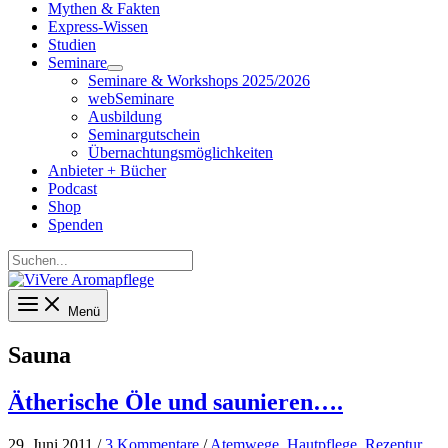
Mythen & Fakten
Express-Wissen
Studien
Seminare
Seminare & Workshops 2025/2026
webSeminare
Ausbildung
Seminargutschein
Übernachtungsmöglichkeiten
Anbieter + Bücher
Podcast
Shop
Spenden
Suchen...
Menü
Sauna
Ätherische Öle und saunieren….
29. Juni 2011
/
3 Kommentare
/
Atemwege
,
Hautpflege
,
Rezeptur
,