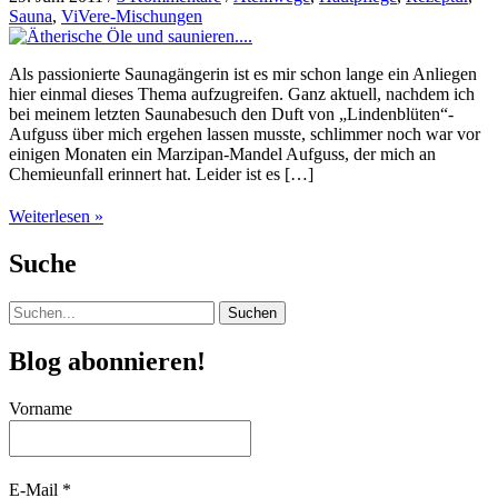
Sauna
,
ViVere-Mischungen
Als passionierte Saunagängerin ist es mir schon lange ein Anliegen
hier einmal dieses Thema aufzugreifen. Ganz aktuell, nachdem ich
bei meinem letzten Saunabesuch den Duft von „Lindenblüten“-
Aufguss über mich ergehen lassen musste, schlimmer noch war vor
einigen Monaten ein Marzipan-Mandel Aufguss, der mich an
Chemieunfall erinnert hat. Leider ist es […]
Ätherische
Weiterlesen »
Öle
und
Suche
saunieren….
Suchen
nach:
Blog abonnieren!
Vorname
E-Mail
*