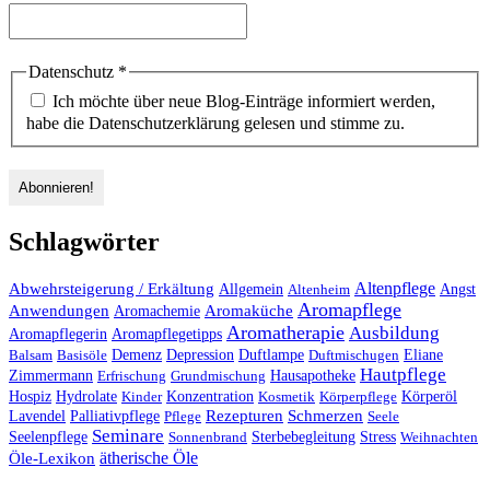
Datenschutz
*
Ich möchte über neue Blog-Einträge informiert werden,
habe die Datenschutzerklärung gelesen und stimme zu.
Schlagwörter
Altenpflege
Abwehrsteigerung / Erkältung
Angst
Allgemein
Altenheim
Aromapflege
Anwendungen
Aromaküche
Aromachemie
Aromatherapie
Ausbildung
Aromapflegerin
Aromapflegetipps
Duftlampe
Balsam
Basisöle
Demenz
Depression
Duftmischugen
Eliane
Hautpflege
Hausapotheke
Zimmermann
Erfrischung
Grundmischung
Hospiz
Hydrolate
Kinder
Konzentration
Kosmetik
Körperpflege
Körperöl
Palliativpflege
Rezepturen
Schmerzen
Lavendel
Pflege
Seele
Seminare
Stress
Seelenpflege
Sonnenbrand
Sterbebegleitung
Weihnachten
ätherische Öle
Öle-Lexikon