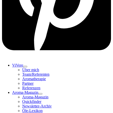
ViVere
Über mich
Team/Referenten
Aromatherapie
Partner
Referenzen
Aroma-Magazin
Aroma-Magazin
Quickfinder
Newsletter-Archiv
Öle-Lexikon