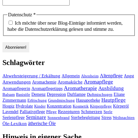
Datenschutz
*
Ich möchte über neue Blog-Einträge informiert werden,
habe die Datenschutzerklärung gelesen und stimme zu.
Schlagwörter
Altenpflege
Abwehrsteigerung / Erkältung
Angst
Allgemein
Altenheim
Aromapflege
Anwendungen
Aromaküche
Aromachemie
Aromatherapie
Ausbildung
Aromapflegerin
Aromapflegetipps
Duftlampe
Balsam
Basisöle
Demenz
Depression
Duftmischugen
Eliane
Hautpflege
Hausapotheke
Zimmermann
Erfrischung
Grundmischung
Hospiz
Hydrolate
Kinder
Konzentration
Kosmetik
Körperpflege
Körperöl
Palliativpflege
Rezepturen
Schmerzen
Lavendel
Pflege
Seele
Seminare
Stress
Seelenpflege
Sonnenbrand
Sterbebegleitung
Weihnachten
ätherische Öle
Öle-Lexikon
Hinweis in eigener Sache