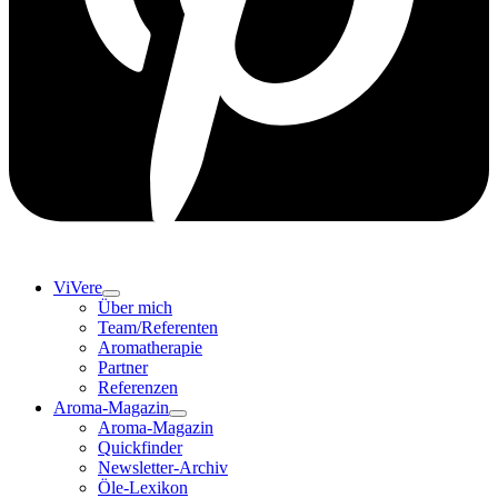
ViVere
Über mich
Team/Referenten
Aromatherapie
Partner
Referenzen
Aroma-Magazin
Aroma-Magazin
Quickfinder
Newsletter-Archiv
Öle-Lexikon