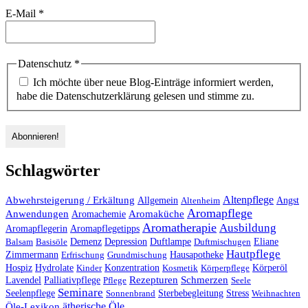
E-Mail
*
Datenschutz
*
Ich möchte über neue Blog-Einträge informiert werden,
habe die Datenschutzerklärung gelesen und stimme zu.
Schlagwörter
Altenpflege
Abwehrsteigerung / Erkältung
Angst
Allgemein
Altenheim
Aromapflege
Anwendungen
Aromaküche
Aromachemie
Aromatherapie
Ausbildung
Aromapflegerin
Aromapflegetipps
Duftlampe
Balsam
Basisöle
Demenz
Depression
Duftmischugen
Eliane
Hautpflege
Hausapotheke
Zimmermann
Erfrischung
Grundmischung
Hospiz
Hydrolate
Kinder
Konzentration
Kosmetik
Körperpflege
Körperöl
Palliativpflege
Rezepturen
Schmerzen
Lavendel
Pflege
Seele
Seminare
Stress
Seelenpflege
Sonnenbrand
Sterbebegleitung
Weihnachten
ätherische Öle
Öle-Lexikon