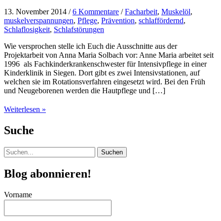
13. November 2014
/
6 Kommentare
/
Facharbeit
,
Muskelöl
,
muskelverspannungen
,
Pflege
,
Prävention
,
schlaffördernd
,
Schlaflosigkeit
,
Schlafstörungen
Wie versprochen stelle ich Euch die Ausschnitte aus der
Projektarbeit von Anna Maria Solbach vor: Anne Maria arbeitet seit
1996 als Fachkinderkrankenschwester für Intensivpflege in einer
Kinderklinik in Siegen. Dort gibt es zwei Intensivstationen, auf
welchen sie im Rotationsverfahren eingesetzt wird. Bei den Früh
und Neugeborenen werden die Hautpflege und […]
Schlaffördernde
Weiterlesen »
und
muskelentspannende
Suche
Anwendung
nach
Suchen
dem
nach:
Nachtdienst
Blog abonnieren!
Vorname