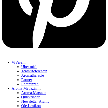
ViVere
Über mich
Team/Referenten
Aromatherapie
Partner
Referenzen
Aroma-Magazin
Aroma-Magazin
Quickfinder
Newsletter-Archiv
Öle-Lexikon