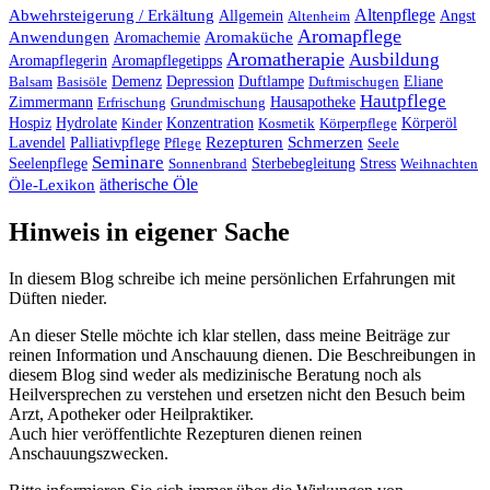
Altenpflege
Abwehrsteigerung / Erkältung
Angst
Allgemein
Altenheim
Aromapflege
Anwendungen
Aromaküche
Aromachemie
Aromatherapie
Ausbildung
Aromapflegerin
Aromapflegetipps
Duftlampe
Balsam
Basisöle
Demenz
Depression
Duftmischugen
Eliane
Hautpflege
Hausapotheke
Zimmermann
Erfrischung
Grundmischung
Hospiz
Hydrolate
Kinder
Konzentration
Kosmetik
Körperpflege
Körperöl
Palliativpflege
Rezepturen
Schmerzen
Lavendel
Pflege
Seele
Seminare
Stress
Seelenpflege
Sonnenbrand
Sterbebegleitung
Weihnachten
ätherische Öle
Öle-Lexikon
Hinweis in eigener Sache
In diesem Blog schreibe ich meine persönlichen Erfahrungen mit
Düften nieder.
An dieser Stelle möchte ich klar stellen, dass meine Beiträge zur
reinen Information und Anschauung dienen. Die Beschreibungen in
diesem Blog sind weder als medizinische Beratung noch als
Heilversprechen zu verstehen und ersetzen nicht den Besuch beim
Arzt, Apotheker oder Heilpraktiker.
Auch hier veröffentlichte Rezepturen dienen reinen
Anschauungszwecken.