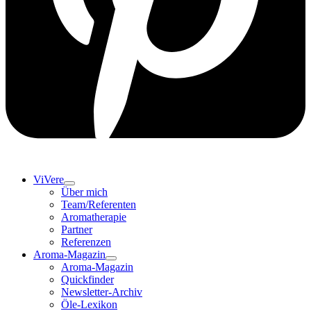
ViVere
Über mich
Team/Referenten
Aromatherapie
Partner
Referenzen
Aroma-Magazin
Aroma-Magazin
Quickfinder
Newsletter-Archiv
Öle-Lexikon