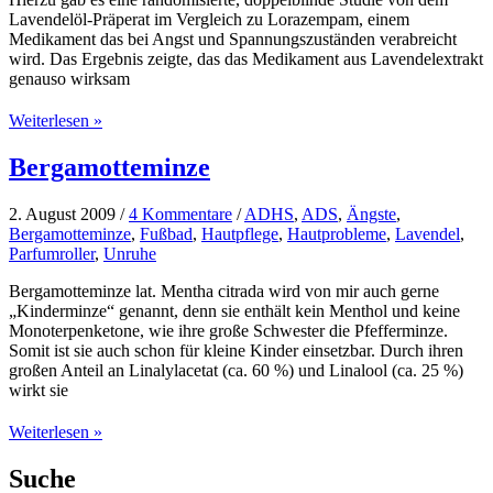
Hehl
Lavendelöl-Präperat im Vergleich zu Lorazempam, einem
Medikament das bei Angst und Spannungszuständen verabreicht
wird. Das Ergebnis zeigte, das das Medikament aus Lavendelextrakt
genauso wirksam
Und
Weiterlesen »
wieder
einmal
Bergamotteminze
Lavendel!!!
2. August 2009
/
4 Kommentare
/
ADHS
,
ADS
,
Ängste
,
Bergamotteminze
,
Fußbad
,
Hautpflege
,
Hautprobleme
,
Lavendel
,
Parfumroller
,
Unruhe
Bergamotteminze lat. Mentha citrada wird von mir auch gerne
„Kinderminze“ genannt, denn sie enthält kein Menthol und keine
Monoterpenketone, wie ihre große Schwester die Pfefferminze.
Somit ist sie auch schon für kleine Kinder einsetzbar. Durch ihren
großen Anteil an Linalylacetat (ca. 60 %) und Linalool (ca. 25 %)
wirkt sie
Bergamotteminze
Weiterlesen »
Suche