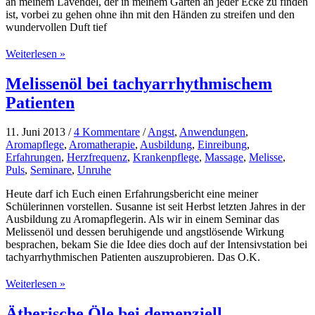
an meinem Lavendel, der in meinem Garten an jeder Ecke zu finden
ist, vorbei zu gehen ohne ihn mit den Händen zu streifen und den
wundervollen Duft tief
Lavendel
Weiterlesen »
–
immer
Melissenöl bei tachyarrhythmischem
wieder
Patienten
einen
Beitrag
wert
11. Juni 2013
/
4 Kommentare
/
Angst
,
Anwendungen
,
Aromapflege
,
Aromatherapie
,
Ausbildung
,
Einreibung
,
Erfahrungen
,
Herzfrequenz
,
Krankenpflege
,
Massage
,
Melisse
,
Puls
,
Seminare
,
Unruhe
Heute darf ich Euch einen Erfahrungsbericht eine meiner
Schülerinnen vorstellen. Susanne ist seit Herbst letzten Jahres in der
Ausbildung zu Aromapflegerin. Als wir in einem Seminar das
Melissenöl und dessen beruhigende und angstlösende Wirkung
besprachen, bekam Sie die Idee dies doch auf der Intensivstation bei
tachyarrhythmischen Patienten auszuprobieren. Das O.K.
Melissenöl
Weiterlesen »
bei
tachyarrhythmischem
Ätherische Öle bei demenziell