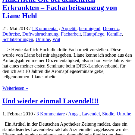
Patienten
Erkrankten – Facharbeitsauszug von
Liane Hehl
21. Mai 2013
/
1 Kommentar
/
Appetitt
,
beruhigend
,
Demenz
,
Duftreise
,
Duftwahrnehmung
,
Facharbeit
,
Hautpflege
,
Kamille
,
Schlafstörungen
,
Unruhe
,
Wut
–> Heute darf ich Euch die dritte Facharbeit vorstellen. Diese
wurde von Liane bei mir abgegeben. Liane kenne ich schon aus den
Anfangsjahren meiner Dozententätigkeit, also schon viele Jahre. Sie
hat eines meiner ersten Seminare beim DRK-Landesverband, für
den ich seit 10 Jahren die Aromapflegeseminare gebe,
teilgenommen. Liane arbeitet
Ätherische
Weiterlesen »
Öle
bei
Und wieder einmal Lavendel!!!
demenziell
Erkrankten
1. Februar 2010
/
3 Kommentare
/
Angst
,
Lavendel
,
Studie
,
Unruhe
–
Facharbeitsauszug
Ein Artikel in der Deutschen Apotheker Zeitung meldet, dass ein
von
standadisiertes Lavendelextrakt als Arzneimittel zugelassen wurde.
Liane
Hierzu gab es eine randomisierte, doppelblinde Studie von dem