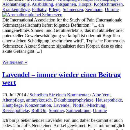
Aromatherapie
,
Ausbildung
,
entspannen
,
Hospiz
,
Kopfschmerzen
,
Krankenpflege
,
Palliativ
,
Pflege
,
Schmerzen
,
Seminare
,
Unruhe
Die International Association for the Study of Pain (Internationale
Schmerzgesellschaft) liefert folgende Definition: "... ein
unangenehmes Sinnes- und Gefühlserlebnis, das mit aktueller oder
potenzieller Gewebeschädigung verknüpft ist oder mit Begriffen
einer solchen Schädigung beschrieben wird". Typische Formen des
Schmerzes: Akuter Schmerz: signalisiert dem Körper, dass es eine
akute Gefahr gibt [...]
Aromatherapie
Weiterlesen »
bei
Schmerzen
Lavendel – immer wieder einen Beitrag
wert
29. Juli 2014
/
Schreiben Sie einen Kommentar
/
Aloe Vera
,
Altenpflege
,
antimykotisch
,
Dekubitusprophylaxe
,
Hausapotheke
,
Hautpflege
,
Konzentration
,
Lavendel
,
Notfall-Mischung
,
Reiseapotheke
,
Roll-On
,
Sommer
,
Sonnenbrand
,
Unruhe
Ich bin ja bekennender Lavendel Fan und daher bekommt er auch
jedes Jahr auf´s Neue einen Artikel gewidmet. Es ist mir unmöglich