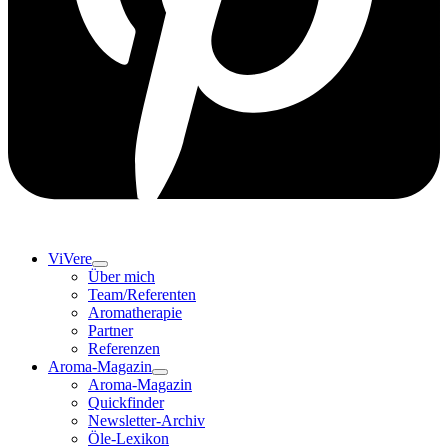
ViVere
Über mich
Team/Referenten
Aromatherapie
Partner
Referenzen
Aroma-Magazin
Aroma-Magazin
Quickfinder
Newsletter-Archiv
Öle-Lexikon