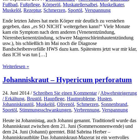
Fußbad
,
Fußpflege
,
Körperöl
,
Muskatellersalbei
,
Muskelkater
,
Muskelöl
,
Rezeptur
,
Schmerzen
,
Sportöl
,
Verspannung
Ende letzten Jahres hat mein Körper mir deutlich zu verstehen
gegeben, dass „es SO NICHT weitergehen kann!“ Viele Monate
kam ein Symptom nach dem anderen (Venenentzündung,
Nierenbeckenentzündung, schwere Magenschleimhautentzündung
usw.), bis schließlich im Mai noch die Diagnose
Bandscheibenvorfälle HWS dazu kam. Spätestens jetzt war mir klar,
dass ICH was tun […]
Ätherische
Weiterlesen »
Öle
&
Johanniskraut – Hypericum perforatum
Sport
24. Juni 2014
/
Schreiben Sie einen Kommentar
/
Abwehrsteigerung
/ Erkältung
,
Brustöl
,
Haupflege
,
Hautprobleme
,
Husten
,
Johanniskrautöl
,
Muskelöl
,
Olivenöl
,
Schmerzen
,
Sonnenbrand
,
Sportöl
,
Stimmungsschwankungen
,
Verbrennung
,
Verspannung
Heute ist Johannistag, auch Johanni genannt. Traditionell wurde das
Johanniskraut zwischen dem 21. Juni (Sommersonnenwende) und
dem 24. Juni (Johanni) geerntet. Bild Sabrina Herber –
Johanniskrautblüte Das Johanniskraut-Mazerat ist ein wertvolles