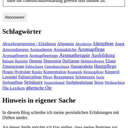
habe die Datenschutzerklärung gelesen und stimme zu.
Schlagwörter
Altenpflege
Abwehrsteigerung / Erkältung
Angst
Allgemein
Altenheim
Aromapflege
Anwendungen
Aromaküche
Aromachemie
Aromatherapie
Ausbildung
Aromapflegerin
Aromapflegetipps
Duftlampe
Balsam
Basisöle
Demenz
Depression
Duftmischugen
Eliane
Hautpflege
Hausapotheke
Zimmermann
Erfrischung
Grundmischung
Hospiz
Hydrolate
Kinder
Konzentration
Kosmetik
Körperpflege
Körperöl
Palliativpflege
Rezepturen
Schmerzen
Lavendel
Pflege
Seele
Seminare
Stress
Seelenpflege
Sonnenbrand
Sterbebegleitung
Weihnachten
ätherische Öle
Öle-Lexikon
Hinweis in eigener Sache
In diesem Blog schreibe ich meine persönlichen Erfahrungen mit
Düften nieder.
An dieser Stelle möchte ich klar stellen, dass meine Beiträge zur