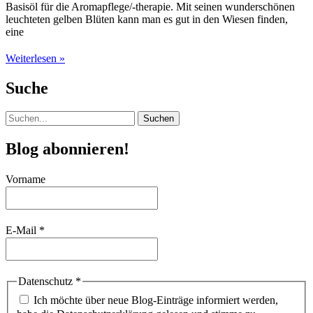
Basisöl für die Aromapflege/-therapie. Mit seinen wunderschönen
leuchteten gelben Blüten kann man es gut in den Wiesen finden,
eine
Johanniskraut
Weiterlesen »
–
Hypericum
Suche
perforatum
Suchen
nach:
Blog abonnieren!
Vorname
E-Mail
*
Datenschutz
*
Ich möchte über neue Blog-Einträge informiert werden,