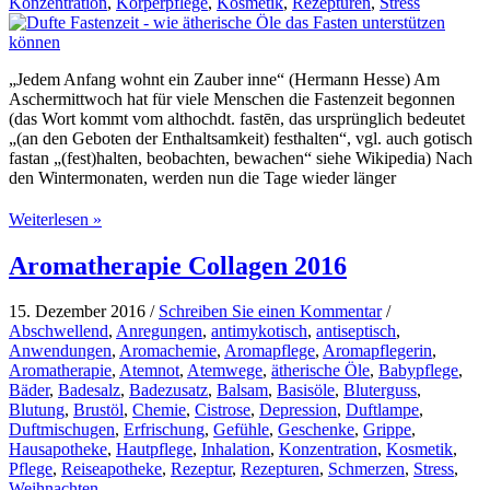
Konzentration
,
Körperpflege
,
Kosmetik
,
Rezepturen
,
Stress
„Jedem Anfang wohnt ein Zauber inne“ (Hermann Hesse) Am
Aschermittwoch hat für viele Menschen die Fastenzeit begonnen
(das Wort kommt vom althochdt. fastēn, das ursprünglich bedeutet
„(an den Geboten der Enthaltsamkeit) festhalten“, vgl. auch gotisch
fastan „(fest)halten, beobachten, bewachen“ siehe Wikipedia) Nach
den Wintermonaten, werden nun die Tage wieder länger
Dufte
Weiterlesen »
Fastenzeit
–
Aromatherapie Collagen 2016
wie
ätherische
15. Dezember 2016
/
Schreiben Sie einen Kommentar
/
Öle
Abschwellend
,
Anregungen
,
antimykotisch
,
antiseptisch
,
das
Anwendungen
,
Aromachemie
,
Aromapflege
,
Aromapflegerin
,
Fasten
Aromatherapie
,
Atemnot
,
Atemwege
,
ätherische Öle
,
Babypflege
,
unterstützen
Bäder
,
Badesalz
,
Badezusatz
,
Balsam
,
Basisöle
,
Bluterguss
,
können
Blutung
,
Brustöl
,
Chemie
,
Cistrose
,
Depression
,
Duftlampe
,
Duftmischugen
,
Erfrischung
,
Gefühle
,
Geschenke
,
Grippe
,
Hausapotheke
,
Hautpflege
,
Inhalation
,
Konzentration
,
Kosmetik
,
Pflege
,
Reiseapotheke
,
Rezeptur
,
Rezepturen
,
Schmerzen
,
Stress
,
Weihnachten