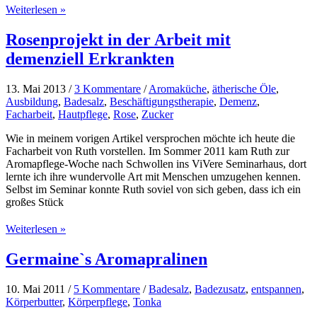
Ätherische
Weiterlesen »
Öle
&
Rosenprojekt in der Arbeit mit
Sport
demenziell Erkrankten
13. Mai 2013
/
3 Kommentare
/
Aromaküche
,
ätherische Öle
,
Ausbildung
,
Badesalz
,
Beschäftigungstherapie
,
Demenz
,
Facharbeit
,
Hautpflege
,
Rose
,
Zucker
Wie in meinem vorigen Artikel versprochen möchte ich heute die
Facharbeit von Ruth vorstellen. Im Sommer 2011 kam Ruth zur
Aromapflege-Woche nach Schwollen ins ViVere Seminarhaus, dort
lernte ich ihre wundervolle Art mit Menschen umzugehen kennen.
Selbst im Seminar konnte Ruth soviel von sich geben, dass ich ein
großes Stück
Rosenprojekt
Weiterlesen »
in
der
Germaine`s Aromapralinen
Arbeit
mit
10. Mai 2011
/
5 Kommentare
/
Badesalz
,
Badezusatz
,
entspannen
,
demenziell
Körperbutter
,
Körperpflege
,
Tonka
Erkrankten