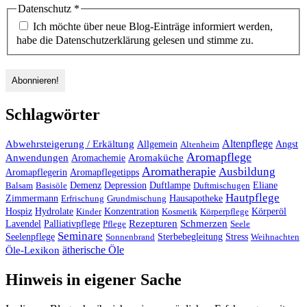
Datenschutz
*
Ich möchte über neue Blog-Einträge informiert werden,
habe die Datenschutzerklärung gelesen und stimme zu.
Schlagwörter
Altenpflege
Abwehrsteigerung / Erkältung
Angst
Allgemein
Altenheim
Aromapflege
Anwendungen
Aromaküche
Aromachemie
Aromatherapie
Ausbildung
Aromapflegerin
Aromapflegetipps
Duftlampe
Balsam
Basisöle
Demenz
Depression
Duftmischugen
Eliane
Hautpflege
Hausapotheke
Zimmermann
Erfrischung
Grundmischung
Hospiz
Hydrolate
Kinder
Konzentration
Kosmetik
Körperpflege
Körperöl
Palliativpflege
Rezepturen
Schmerzen
Lavendel
Pflege
Seele
Seminare
Stress
Seelenpflege
Sonnenbrand
Sterbebegleitung
Weihnachten
ätherische Öle
Öle-Lexikon
Hinweis in eigener Sache