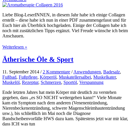
Liebe Blog-LeserINNEN, in diesem Jahr habe ich einige Collagen
erstellt – diese habe ich nun in einer PDF zusammengefasst und für
Euch hier als Überblick hochgeladen. Einige der Collagen habe ich
noch mit zustätzlichen Tipps ergänzt. Viel Freude wünsche ich beim
Anschauen.
Aromatherapie
Weiterlesen »
Collagen
2016
Ätherische Öle & Sport
11. September 2014
/
2 Kommentare
/
Anwendungen
,
Badesalz
,
Fußbad
,
Fußpflege
,
Körperöl
,
Muskatellersalbei
,
Muskelkater
,
Muskelöl
,
Rezeptur
,
Schmerzen
,
Sportöl
,
Verspannung
Ende letzten Jahres hat mein Körper mir deutlich zu verstehen
gegeben, dass „es SO NICHT weitergehen kann!“ Viele Monate
kam ein Symptom nach dem anderen (Venenentzündung,
Nierenbeckenentzündung, schwere Magenschleimhautentzündung
usw.), bis schließlich im Mai noch die Diagnose
Bandscheibenvorfälle HWS dazu kam. Spätestens jetzt war mir klar,
dass ICH was tun