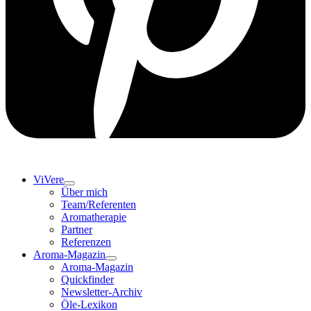
ViVere
Über mich
Team/Referenten
Aromatherapie
Partner
Referenzen
Aroma-Magazin
Aroma-Magazin
Quickfinder
Newsletter-Archiv
Öle-Lexikon