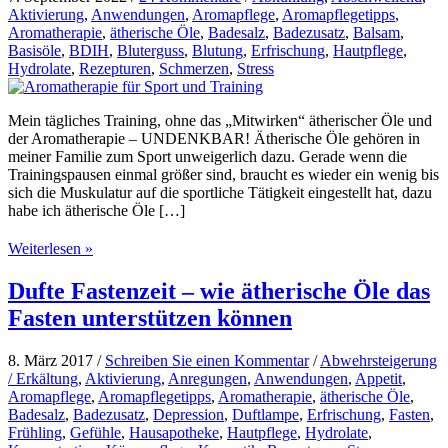
Aktivierung
,
Anwendungen
,
Aromapflege
,
Aromapflegetipps
,
Aromatherapie
,
ätherische Öle
,
Badesalz
,
Badezusatz
,
Balsam
,
Basisöle
,
BDIH
,
Bluterguss
,
Blutung
,
Erfrischung
,
Hautpflege
,
Hydrolate
,
Rezepturen
,
Schmerzen
,
Stress
Mein tägliches Training, ohne das „Mitwirken“ ätherischer Öle und
der Aromatherapie – UNDENKBAR! Ätherische Öle gehören in
meiner Familie zum Sport unweigerlich dazu. Gerade wenn die
Trainingspausen einmal größer sind, braucht es wieder ein wenig bis
sich die Muskulatur auf die sportliche Tätigkeit eingestellt hat, dazu
habe ich ätherische Öle […]
Aromatherapie
Weiterlesen »
für
Sport
Dufte Fastenzeit – wie ätherische Öle das
und
Fasten unterstützen können
Training
8. März 2017
/
Schreiben Sie einen Kommentar
/
Abwehrsteigerung
/ Erkältung
,
Aktivierung
,
Anregungen
,
Anwendungen
,
Appetit
,
Aromapflege
,
Aromapflegetipps
,
Aromatherapie
,
ätherische Öle
,
Badesalz
,
Badezusatz
,
Depression
,
Duftlampe
,
Erfrischung
,
Fasten
,
Frühling
,
Gefühle
,
Hausapotheke
,
Hautpflege
,
Hydrolate
,